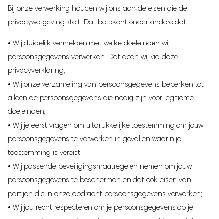
Bundel SALE
Hondenhalsbanden
Mollenverjagers
Nekventilatoren
Bij onze verwerking houden wij ons aan de eisen die de
Kattenhalsbanden
Bundel Sale
Muizenverjagers
Microfoon
privacywetgeving stelt. Dat betekent onder andere dat:
Vogelverjagers
Elektrische kruik
Dierenspeelgoed
Baby
• Wij duidelijk vermelden met welke doeleinden wij
Muggenlampen
persoonsgegevens verwerken. Dat doen wij via deze
Praatknoppen voor honden
Neusreiniger
privacyverklaring;
Dierenknuffels
Billendoekjes verwarmer
• Wij onze verzameling van persoonsgegevens beperken tot
Gehoorbeschermer
Overig
alleen de persoonsgegevens die nodig zijn voor legitieme
Babyfoon met camera
Chipreaders
doeleinden;
Kolftas
Geurverwijderaars
• Wij je eerst vragen om uitdrukkelijke toestemming om jouw
Flessen sterilisator
Nagelvijlen voor huisdieren
persoonsgegevens te verwerken in gevallen waarin je
Baby hoofdbeschermer
Transporttassen
toestemming is vereist;
Baby Rocker
Kattenborstel
• Wij passende beveiligingsmaatregelen nemen om jouw
Draagzakken
persoonsgegevens te beschermen en dat ook eisen van
Baby Fles Maker
partijen die in onze opdracht persoonsgegevens verwerken;
Warmwaterdispenser
• Wij jou recht respecteren om je persoonsgegevens op je
Baby Badstand