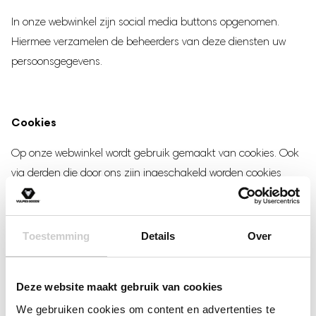
In onze webwinkel zijn social media buttons opgenomen.
Hiermee verzamelen de beheerders van deze diensten uw
persoonsgegevens.
Cookies
Op onze webwinkel wordt gebruik gemaakt van cookies. Ook
via derden die door ons zijn ingeschakeld worden cookies
geplaatst.
Wanneer u onze webwinkel voor het eerst bezoekt, wordt er
Toestemming
Details
Over
een mededeling getoond waarin wij u uitleggen waarom wij
cookies gebruiken. Uw verder gebruik van onze webwinkel
vatten wij op als toestemming voor dit gebruik van cookies.
Deze website maakt gebruik van cookies
We gebruiken cookies om content en advertenties te
Het staat u vrij om cookies uit te schakelen middels uw