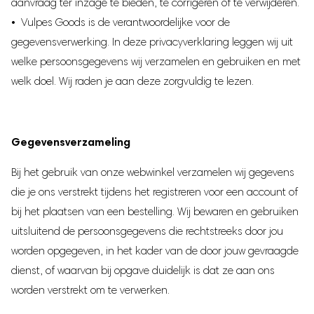
aanvraag ter inzage te bieden, te corrigeren of te verwijderen.
Traphekje
• Vulpes Goods is de verantwoordelijke voor de
Babynestje
gegevensverwerking. In deze privacyverklaring leggen wij uit
Milk Pitcher
welke persoonsgegevens wij verzamelen en gebruiken en met
Borstvoeding
welk doel. Wij raden je aan deze zorgvuldig te lezen.
Moedermelk bewaarzakjes
Borstmassagers
Zoogcompressen
Gegevensverzameling
Voedingskussen
Bij het gebruik van onze webwinkel verzamelen wij gegevens
Borstvoedingsdoek
die je ons verstrekt tijdens het registreren voor een account of
Voedingsbh's
bij het plaatsen van een bestelling. Wij bewaren en gebruiken
Draagbare Melkkoeler
uitsluitend de persoonsgegevens die rechtstreeks door jou
Zilveren Tepelkapjes
worden opgegeven, in het kader van de door jouw gevraagde
Zwangerschap
dienst, of waarvan bij opgave duidelijk is dat ze aan ons
worden verstrekt om te verwerken.
Zwangerschapskussens
Baby hartslagmonitor