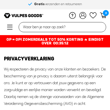
verzenden en retourneren
Voor 17:00 best
0
Alle categorieën
Alle categorieën
Alle categorieën
Alle categorieën
Alle categorieën
Alle categorieën
Overzicht van alle
Overzicht van alle
Overzicht van alle
Overzicht van alle
Overzicht van alle
Overzicht van alle
Huisdieren
Huis & Tuin
Zwanger & Babyfases
Kinderen
Elektronica
Mooi & Gezond
OP = OP! ZOMERDEALS TOT 50% KORTING 🔥
EINDIGT
OVER
00:35:12
Trainingshulpmiddelen
Huishouden & wonen
Borstkolven
Speelgoed
Klimaatbeheersing
Massage
Anti blaf apparatuur
Vleesthermometers
Handsfree kolf
Walkie Talkie
Elektrische kachel
Massage apparatuur
PRIVACYVERKLARING
Antiblafbanden
Douche matten
Borstkolf
Kindertablet
Kachelventilatoren
Gezondheid
LED kaarsen
Handkolven
Kindercamera's
Keramische kachel
Wij respecteren de privacy van onze klanten en bezoekers. De
Drink- & voerbakken
Vernevelaars
Bodemvochtmeters
Borstkolf onderdelen
Ventilatoren
bescherming van je privacy is daarom uiterst belangrijk voor
Slaapkamer
Drinkfonteinen
Luchtkwaliteitmeter
ons. Je kunt er op vertrouwen dat jouw gegevens op een
Persoonlijke verzorging
Ongedierte bestrijding
Flessenwarmers
Drinkbak
Nachtlampjes
zorgvuldige en eerlijke manier worden verwerkt en beveiligd.
Elektronica
Nagelverzorging
Voerbakken
Dierenverjagers
Flessenwarmer
Slaaptrainers
Daarbij nemen wij de strenge voorwaarden van de Algemene
Eeltverwijderaars
Kattenverjagers
Flessenwarmer onderdelen
Fietspomp compressor
Verordening Gegevensbescherming (AVG) in acht.
Halsbanden
Infraroodlamp
Marterverjagers
Schoenendroger