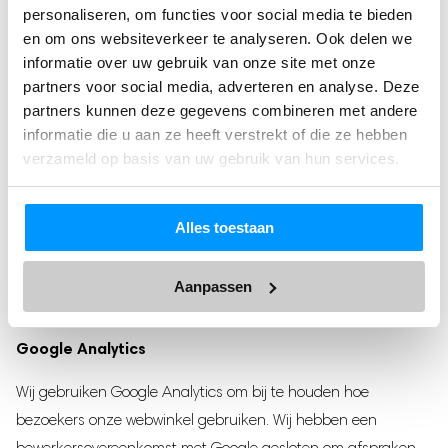
personaliseren, om functies voor social media te bieden
browser. Houd er wel rekening mee dat het mogelijk is dat
en om ons websiteverkeer te analyseren. Ook delen we
onze website dan niet meer optimaal werkt.
informatie over uw gebruik van onze site met onze
partners voor social media, adverteren en analyse. Deze
Met derden die cookies plaatsen hebben wij afspraken
partners kunnen deze gegevens combineren met andere
gemaakt over het gebruik van de cookies en applicaties. Toch
informatie die u aan ze heeft verstrekt of die ze hebben
hebben wij geen volledige controle op wat de aanbieders van
verzameld op basis van uw gebruik van hun services.
deze applicaties zelf met de cookies doen wanneer zij deze
uitlezen. Voor meer informatie over deze applicaties en hoe zij
Alles toestaan
met cookies omgaan, zie graag de privacyverklaringen van
deze partijen (let op: deze kunnen regelmatig wijzigen).
Aanpassen
Google Analytics
Wij gebruiken Google Analytics om bij te houden hoe
bezoekers onze webwinkel gebruiken. Wij hebben een
bewerkersovereenkomst met Google gesloten om afspraken