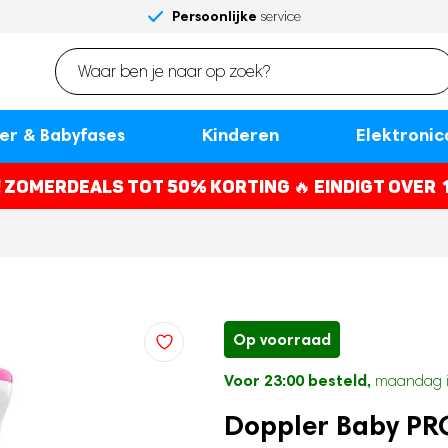
Gratis
Persoonlijke
betaal later
maandag in huis
Voor 23:00 besteld,
Shop nu,
verzenden en retourneren
service
met Klarna
*
r & Babyfases
Kinderen
Elektronic
! ZOMERDEALS TOT 50% KORTING 🔥
EINDIGT OVER
Op voorraad
Voor 23:00 besteld,
maandag i
Doppler Baby PR