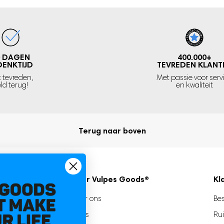
 voor de volgende
g van het luisteren naar
illende
geluidsniveaus
0 DAGEN
400.000+
e. Ook ontvang je gratis
DENKTIJD
TEVREDEN KLANT
t tevreden,
waterdicht
Met passie voor serv
s ook
, wat er
ld terug!
en kwaliteit
uiken. Het luisteren naar
!
eid E-book waarin
Terug naar boven
nt gebruiken zodat je
 baby.
Over Vulpes Goods®
Kl
Over ons
Bes
Blogs
Rui