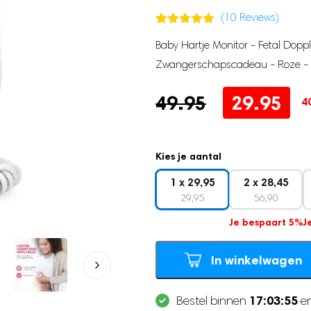
(
10
Reviews)
Gewaardeerd
10
Baby Hartje Monitor - Fetal Dopp
4.80
op 5
gebaseerd
Zwangerschapscadeau - Roze - In
op
klantbeoordeling
Oorspronkelijke
Huidige
49.95
29.95
4
prijs
prijs
was:
is:
Kies je aantal
49.95.
29.95.
1 x 29,95
2 x 28,45
29,95
56,90
Je bespaart 5%
J
In winkelwagen
17:03:55
Bestel binnen
en