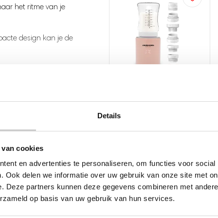
naar het ritme van je
acte design kan je de
boren kindje.
dige interpretatie.
46%
korting
rs werken op 2.5 MHz
Draagbare Baby
Details
gde en saamhorigheid
Flessenwarmer PRO MAX
– Roze
4 Temperatuurniveaus -
 van cookies
Draadloos - Inclusief 6
ent en advertenties te personaliseren, om functies voor social
en baby’tje
Adapters - Voor iedere fles -
. Ook delen we informatie over uw gebruik van onze site met on
13.200 mAh
Doppler Baby
artslag
e. Deze partners kunnen deze gegevens combineren met andere i
(
20
reviews)
van je geliefde
Gewaardeerd
20
erzameld op basis van uw gebruik van hun services.
kelijk gereinigd worden.
129.95
69.95
en met je
4.80
op 5
Oorspronkelijke
Huidige
gebaseerd
prijs
prijs
ldoet aan de Europese
Voor 23:59 besteld,
op