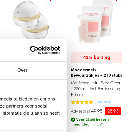
37%
korting
42%
korting
Elektrische Draadloze
Moedermelk
Over
Borstkolf PRO – 2 stuks
Bewaarzakjes – 210 stuks
BPA-Vrij - Incl. 60
Met Schenktuit - Extra Groot
moedermelk bewaarzakjes
- 250 ml - Incl. Borstvoeding
E-book
(
107
reviews)
 media te bieden en om ons
(
8
reviews)
Gewaardeerd
107
189.95
119.95
ze partners voor social
4.73
op 5
Oorspronkelijke
Huidige
Gewaardeerd
8
49.95
28.95
gebaseerd
prijs
prijs
5.00
op 5
Oorspronkelijke
Huidige
nformatie die u aan ze heeft
Voor 23:00 besteld,
op
gebaseerd
was:
is:
prijs
prijs
maandag in huis
*
klantbeoordeling
Voor 23:00 besteld,
op
189.95.
119.95.
was:
is:
maandag in huis
*
klantbeoordeling
49.95.
28.95.