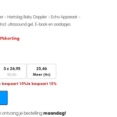
ler - Hartslag Baby Doppler - Echo Apparaat -
cl. ultrasound gel, E-book en oordopjes
0%
korting
3 x 26,95
25,46
80,86
Meer (4+)
e bespaart 10%
Je bespaart 15%
maandag!
 ontvang je bestelling