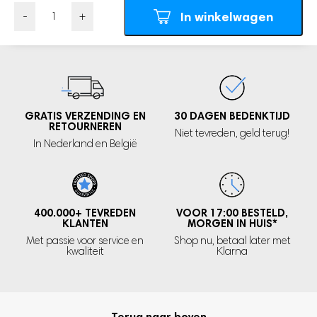
AVENT Philips
In winkelwagen
Aantal
Nip
Chicco
Dodie
Bebe Confort
Lansinoh
GRATIS VERZENDING EN
30 DAGEN
BEDENKTIJD
RETOURNEREN
Doubieheart
Niet tevreden,
geld terug!
In Nederland
en België
Combi
CHU CHU
Richell
UPIS
400.000+
TEVREDEN
VOOR 17:00 BESTELD,
KLANTEN
MORGEN IN HUIS
*
Spectra
Met passie voor service en
Shop nu, betaal later met
Haenim
kwaliteit
Klarna
En meer.
Adapters van 53 mm (smal en breed):
Terug naar boven