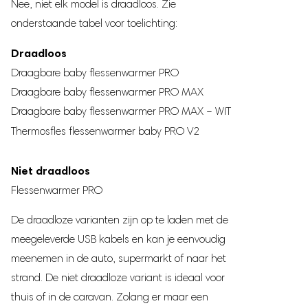
Nee, niet elk model is draadloos. Zie
De flessenwarmer wordt geleverd met 5 adapters (39 mm,
onderstaande tabel voor toelichting:
50mm, 2x 53 mm en 56 mm) en is geschikt voor alle
Draadloos
populaire babyfles merken. Ook passen veel babyfles merken
Draagbare baby flessenwarmer PRO
zonder adapter direct op de flessenwarmer. Zie de lijst
Draagbare baby flessenwarmer PRO MAX
hieronder voor meer informatie.
Draagbare baby flessenwarmer PRO MAX – WIT
Merken die zonder adapter op de Vulpes Goods®
Thermosfles flessenwarmer baby PRO V2
flessenwarmer passen:
AVENT Philips
Niet draadloos
Pigeon (Brede Hals)
Flessenwarmer PRO
Chicco
De draadloze varianten zijn op te laden met de
Combi
meegeleverde USB kabels en kan je eenvoudig
Dodie
meenemen in de auto, supermarkt of naar het
Lansinoh
strand. De niet draadloze variant is ideaal voor
Richell
thuis of in de caravan. Zolang er maar een
Spectra