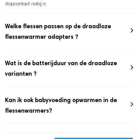
stopcontact nabij is.
En meer.
Adapter van 39 mm*:
Welke flessen passen op de draadloze
Pigeon (smalle hals)
Dr. Brown’s (smalle hals)
flessenwarmer adapters ?
NUK (smalle hals)
Medela
Evenflo Classic
Wat is de batterijduur van de draadloze
Parent’s choice
varianten ?
Nanobebe (smalle hals)
Sepal
AVENT Philips
Kan ik ook babyvoeding opwarmen in de
En meer.
flessenwarmers?
Adapter van 50 mm:
Pigeon
MAM