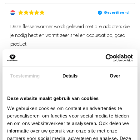
Een beoordeling toevoegen
goed dat je als ouder stress en tijdsdruk ervaart bij het goed
kunnen voeden van je kindje. Daarnaast zorgt deze
Je e-mailadres wordt niet gepubliceerd.
Vereiste velden
bezigheid ervoor dat je een stuk minder vrij, comfortabel en
Deze flessenwarmer wordt geleverd met alle adapters die
zijn gemarkeerd met
*
mobiel bent. Dat begrijpen wij maar al te goed bij Vulpes
je nodig hebt en warmt zeer snel en accuraat op, goed
Je waardering
Goods® Babycare en daarom hebben wij de allerbeste
product.
draagbare flessenwarmer ontwikkeld. Met deze professionele
flessenwarmer zul je meer gemak, vrijheid en effectiviteit
Je beoordeling
*
ervaren! De draagbare flessenwarmer is geoptimaliseerd met
Toestemming
Details
Over
Erg blij mee, werkt eenvoudig en warmt bizar snel op
4 temperatuurniveaus en razendsnelle verwarming. Geniet
van de ultieme eenvoud in gebruik van de Vulpes Goods®
Babycare flessenwarmer PRO!
Deze website maakt gebruik van cookies
We gebruiken cookies om content en advertenties te
Maakt gebruik van de nieuwste technieken
Kwaliteit is echt top, de pro versie is van uitstekende
personaliseren, om functies voor social media te bieden
Naam
Ultrasnelle verwarming en langdurige warmtebehoud
kwaliteit en makkelijk in gebruik!
en om ons websiteverkeer te analyseren. Ook delen we
Lees meer
informatie over uw gebruik van onze site met onze
De Vulpes Goods® Babycare flessenwarmer is geïnnoveerd in
partners voor social media, adverteren en analyse. Deze