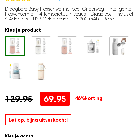
Traphekje
Gewaardeerd
20
Draagbare Baby Flessenwarmer voor Onderweg - Intelligente
Babynestje
4.80
op 5
Flesverwarmer - 4 Temperatuurniveaus - Draadloos - Inclusief
gebaseerd
Milk Pitcher
6 Adapters - USB Oplaadbaar - 13.200 mAh - Roze
op
klantbeoordeling
Kies je product
Borstvoeding
Moedermelk bewaarzakjes
Borstmassagers
Zoogcompressen
Voedingskussen
Borstvoedingsdoek
Voedingsbh's
Draagbare Melkkoeler
Oorspronkelijke
Huidige
129.95
69.95
46%
korting
Zilveren Tepelkapjes
prijs
prijs
was:
is:
Zwangerschap
Let op, bijna uitverkocht!
129.95.
69.95.
Zwangerschapskussens
Kies je aantal
Baby hartslagmonitor