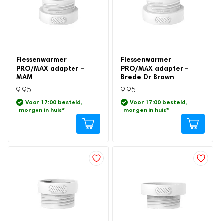
Traphekje
Babynestje
Milk Pitcher
Borstvoeding
Flessenwarmer
Flessenwarmer
PRO/MAX adapter –
PRO/MAX adapter –
Moedermelk bewaarzakjes
MAM
Brede Dr Brown
Borstmassagers
9.95
9.95
Zoogcompressen
Voor 17:00 besteld,
Voor 17:00 besteld,
morgen in huis
*
morgen in huis
*
Voedingskussen
Borstvoedingsdoek
Voedingsbh's
Draagbare Melkkoeler
Zilveren Tepelkapjes
Zwangerschap
Zwangerschapskussens
Baby hartslagmonitor