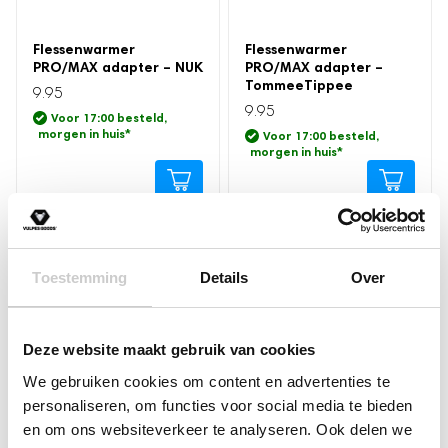
Zwangerschapsband
Flessenwarmer
Flessenwarmer
Postpartum Kit
PRO/MAX adapter – NUK
PRO/MAX adapter –
TommeeTippee
9.95
9.95
Voor 17:00 besteld,
morgen in huis
*
Voor 17:00 besteld,
morgen in huis
*
Toestemming
Details
Over
Deze website maakt gebruik van cookies
We gebruiken cookies om content en advertenties te
personaliseren, om functies voor social media te bieden
Flessenwarmer
en om ons websiteverkeer te analyseren. Ook delen we
PRO/MAX adapter –