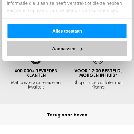
informatie die u aan ze heeft verstrekt of die ze hebben
Zwangerschapsband
verzameld op basis van uw gebruik van hun services.
Postpartum Kit
GRATIS VERZENDING EN
30 DAGEN
BEDENKTIJD
Alles toestaan
RETOURNEREN
Niet tevreden,
geld terug!
In Nederland
en België
Aanpassen
400.000+
TEVREDEN
VOOR 17:00 BESTELD,
KLANTEN
MORGEN IN HUIS
*
Met passie voor service en
Shop nu, betaal later met
kwaliteit
Klarna
Terug naar boven