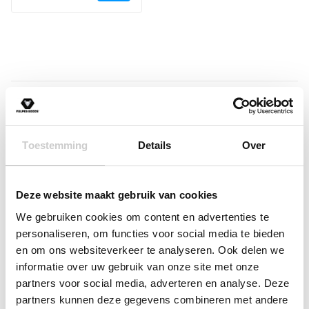
Traphekje
Babynestje
Milk Pitcher
Borstvoeding
Moedermelk bewaarzakjes
Borstmassagers
Zoogcompressen
Toestemming
Details
Over
Voedingskussen
Borstvoedingsdoek
Voedingsbh's
Deze website maakt gebruik van cookies
Draagbare Melkkoeler
We gebruiken cookies om content en advertenties te
Zilveren Tepelkapjes
personaliseren, om functies voor social media te bieden
en om ons websiteverkeer te analyseren. Ook delen we
Zwangerschap
informatie over uw gebruik van onze site met onze
partners voor social media, adverteren en analyse. Deze
Zwangerschapskussens
partners kunnen deze gegevens combineren met andere
Baby hartslagmonitor