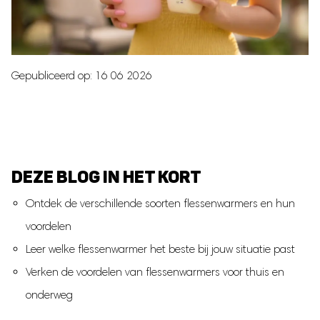
Traphekje
Babynestje
Milk Pitcher
Gepubliceerd op: 16 06 2026
Borstvoeding
Moedermelk bewaarzakjes
Borstmassagers
Zoogcompressen
Voedingskussen
DEZE BLOG IN HET KORT
Borstvoedingsdoek
Voedingsbh's
Ontdek de verschillende soorten flessenwarmers en hun
Draagbare Melkkoeler
voordelen
Zilveren Tepelkapjes
Leer welke flessenwarmer het beste bij jouw situatie past
Verken de voordelen van flessenwarmers voor thuis en
Zwangerschap
onderweg
Zwangerschapskussens
Baby hartslagmonitor