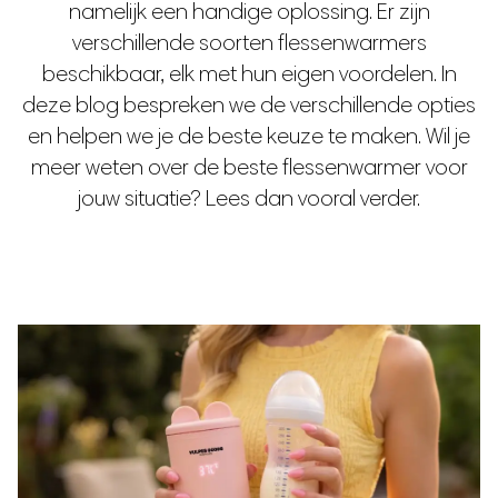
Bundel SALE
Hondenhalsbanden
namelijk een handige oplossing. Er zijn
Mollenverjagers
Nekventilatoren
Kattenhalsbanden
Bundel Sale
verschillende soorten flessenwarmers
Muizenverjagers
Microfoon
beschikbaar, elk met hun eigen voordelen. In
Vogelverjagers
Elektrische kruik
Dierenspeelgoed
Baby
deze blog bespreken we de verschillende opties
Muggenlampen
Praatknoppen voor honden
Neusreiniger
en helpen we je de beste keuze te maken. Wil je
Dierenknuffels
Billendoekjes verwarmer
meer weten over de beste flessenwarmer voor
Gehoorbeschermer
jouw situatie? Lees dan vooral verder.
Overig
Babyfoon met camera
Chipreaders
Kolftas
Geurverwijderaars
Flessen sterilisator
Nagelvijlen voor huisdieren
Baby hoofdbeschermer
Transporttassen
Baby Rocker
Kattenborstel
Draagzakken
Baby Fles Maker
Warmwaterdispenser
Baby Badstand