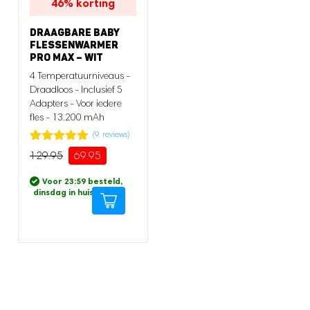
46%
korting
DRAAGBARE BABY
FLESSENWARMER
PRO MAX – WIT
4 Temperatuurniveaus -
Draadloos - Inclusief 5
Adapters - Voor iedere
fles - 13.200 mAh
(
9
reviews)
Gewaardeerd
9
129.95
69.95
Oorspronkelijke
Huidige
5.00
op 5
prijs
prijs
gebaseerd
Voor 23:59 besteld,
op
was:
is:
dinsdag in huis
*
klantbeoordeling
129.95.
69.95.