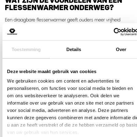
WAT ZIJN DE VOORDELEN VAN EEN
FLESSENWARMER ONDERWEG?
Een draagbare flessenwarmer geeft ouders meer vrijheid
tijdens uitstapjes en reizen. Veel modellen zijn compact, licht
van gewicht en makkelijk mee te nemen in een luiertas.
Andere voordelen van een flessenwarmer onderweg zijn:
Toestemming
Details
Over
Veel modellen zijn oplaadbaar via USB
Altijd melk op de juiste temperatuur
Deze website maakt gebruik van cookies
Minder afhankelijk van een stopcontact
We gebruiken cookies om content en advertenties te
personaliseren, om functies voor social media te bieden en
om ons websiteverkeer te analyseren. Ook delen we
informatie over uw gebruik van onze site met onze partners
voor social media, adverteren en analyse. Deze partners
kunnen deze gegevens combineren met andere informatie di
u aan ze heeft verstrekt of die ze hebben verzameld op basi
van uw gebruik van hun services.