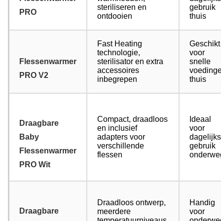
steriliseren en
gebruik
PRO
ontdooien
thuis
Fast Heating
Geschikt
technologie,
voor
Flessenwarmer
sterilisator en extra
snelle
accessoires
voeding
PRO V2
inbegrepen
thuis
Compact, draadloos
Ideaal
Draagbare
en inclusief
voor
Baby
adapters voor
dagelijks
verschillende
gebruik
Flessenwarmer
flessen
onderwe
PRO Wit
Draadloos ontwerp,
Handig
Draagbare
meerdere
voor
temperatuurniveaus
onderwe