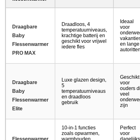
Ideaal
Draadloos, 4
Draagbare
voor
temperatuurniveaus,
onderwe
Baby
krachtige batterij en
vakantie
geschikt voor vrijwel
en lange
Flessenwarmer
iedere fles
autoritte
PRO MAX
Geschikt
Luxe glazen design,
Draagbare
voor
5
ouders d
Baby
temperatuurniveaus
veel
en draadloos
onderwe
Flessenwarmer
gebruik
zijn
Elite
10-in-1 functies
Perfect
zoals opwarmen,
voor
Flessenwarmer
warmhouden,
dagelijks