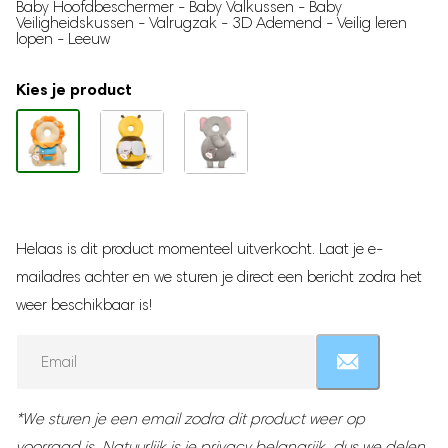
Traphekje
Baby Hoofdbeschermer - Baby Valkussen - Baby
gebaseerd
Veiligheidskussen - Valrugzak - 3D Ademend - Veilig leren
op
Babynestje
lopen - Leeuw
klantbeoordeling
Milk Pitcher
Kies je product
Borstvoeding
Moedermelk bewaarzakjes
Borstmassagers
Zoogcompressen
Voedingskussen
Helaas is dit product momenteel uitverkocht. Laat je e-
Borstvoedingsdoek
mailadres achter en we sturen je direct een bericht zodra het
Voedingsbh's
weer beschikbaar is!
Draagbare Melkkoeler
Zilveren Tepelkapjes
Enter
your
Zwangerschap
email
address
Zwangerschapskussens
*We sturen je een email zodra dit product weer op
to
Baby hartslagmonitor
voorraad is. Natuurlijk is je privacy belangrijk, dus we delen