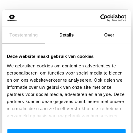
Inclusief extra borstband
Piepgeluid bij vallen van je geliefde kind
Productinformatie
Specialist in baby- en kinderproducten
Omschrijving
Toestemming
Details
Over
Productspecificaties
Ontdek de ultieme bescherming voor
Deze website maakt gebruik van cookies
je baby tijdens de eerste stapjes,
We gebruiken cookies om content en advertenties te
kruipavonturen en ontdekkingen met
personaliseren, om functies voor social media te bieden
en om ons websiteverkeer te analyseren. Ook delen we
de
Vulpes Goods® BabyCare – Baby
informatie over uw gebruik van onze site met onze
Hoofdbeschermers
. Deze baby
partners voor social media, adverteren en analyse. Deze
hoofdbeschermer, ook wel bekend als
Lees meer
partners kunnen deze gegevens combineren met andere
baby valkussen, biedt een zachte,
informatie die u aan ze heeft verstrekt of die ze hebben
betrouwbare buffer om hoofd- en
verzameld op basis van uw gebruik van hun services.
Reviews
rugblessures te voorkomen wanneer
je kleintje net leert bewegen. De
(1)