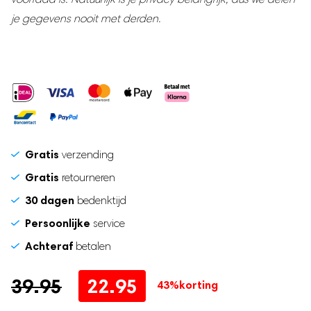
join
Zwangerschapsband
je gegevens nooit met derden.
the
waitlist
Postpartum Kit
for
this
product
Gratis
verzending
Gratis
retourneren
30 dagen
bedenktijd
Persoonlijke
service
Achteraf
betalen
Oorspronkelijke
Huidige
39.95
22.95
43%
korting
prijs
prijs