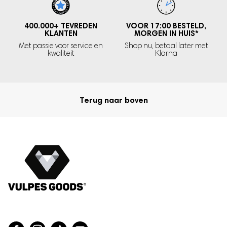
Leeftijd:
Geschikt voor baby’s vanaf 5 maanden
Gewicht:
Lichtgewicht voor dagelijks gebruik
400.000+
TEVREDEN
VOOR 17:00 BESTELD,
KLANTEN
MORGEN IN HUIS
*
Pasvorm:
Verstelbare banden voor een comfortabele, veilige
Met passie voor service en
Shop nu, betaal later met
fit
kwaliteit
Klarna
Met de Vulpes Goods® BabyCare – Baby
Terug naar boven
Hoofdbeschermer geef je jouw baby de vrijheid om te
ontdekken en spelen, terwijl jij verzekerd bent van hun
veiligheid en comfort. Een onmisbaar hulpmiddel voor
elke ouder en een geweldig cadeau voor baby’s die
hun eerste stappen zetten!
Niet tevreden? Geld terug.