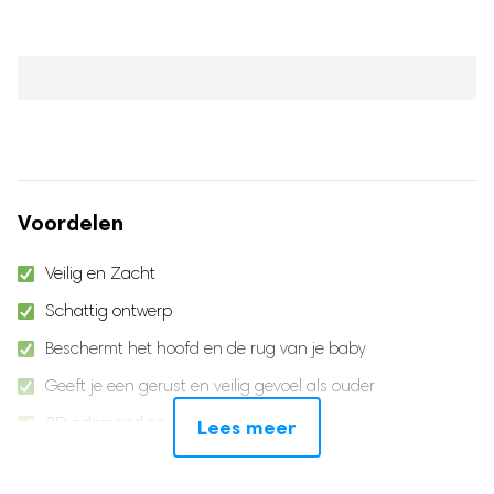
was:
is:
39.95.
22.95.
Voordelen
Veilig en Zacht
Schattig ontwerp
Beschermt het hoofd en de rug van je baby
Geeft je een gerust en veilig gevoel als ouder
3D ademend en zweet afvoerend
Lees meer
Leeftijd 5-15 Maanden