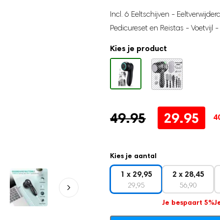
Incl. 6 Eeltschijven - Eeltverwijde
Pedicureset en Reistas - Voetvij
Kies je product
Oorspronkelijke
Huidige
49.95
29.95
4
prijs
prijs
was:
is:
Kies je aantal
49.95.
29.95.
1 x 29,95
2 x 28,45
29,95
56,90
Je bespaart 5%
J