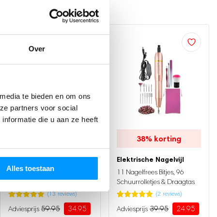
Over
 media te bieden en om ons
ze partners voor social
nformatie die u aan ze heeft
42%
korting
38%
korting
Elektrische Kachel PRO
Elektrische Nagelvijl
Alles toestaan
3 Standen - 950W - LED
11 Nagelfrees Bitjes, 96
Indicatie - Roterend - Zwart
Schuurrolletjes & Draagtas
(
13
reviews)
(
2
reviews)
Gewaardeerd
13
Gewaardeerd
2
59.95
34.95
39.95
24.95
4.85
op 5
5.00
op 5
Oorspronkelijke
Huidige
Oorspronkelijke
Huidige