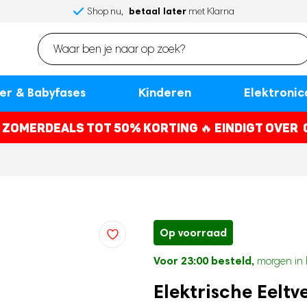
Gratis
betaal later
betaal later
morgen in huis
Voor 23:00 besteld,
Shop nu,
Shop nu,
verzenden en retourneren
met Klarna
met Klarna
*
r & Babyfases
Kinderen
Elektronic
! ZOMERDEALS TOT 50% KORTING 🔥
EINDIGT OVER
Op voorraad
Voor 23:00 besteld,
morgen in 
Elektrische Eelt