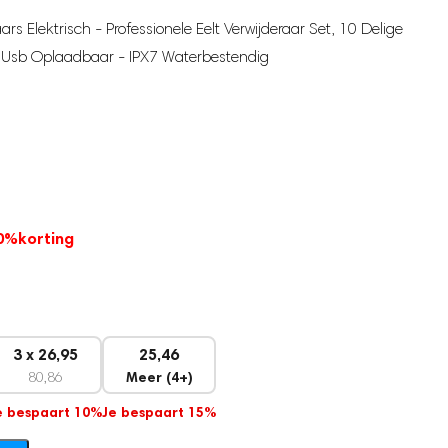
raars Elektrisch - Professionele Eelt Verwijderaar Set, 10 Delige
l - Usb Oplaadbaar - IPX7 Waterbestendig
0%
korting
3 x 26,95
25,46
80,86
Meer (4+)
e bespaart 10%
Je bespaart 15%