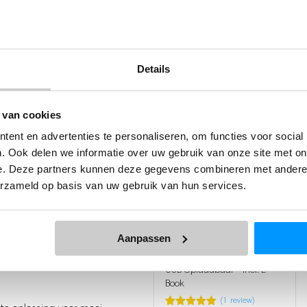
Anderen bekeken ook
Details
systeem
der dat deze op de vloer
 van cookies
ent en advertenties te personaliseren, om functies voor social
. Ook delen we informatie over uw gebruik van onze site met on
e. Deze partners kunnen deze gegevens combineren met andere i
erzameld op basis van uw gebruik van hun services.
44%
korting
Hoofdmassage Apparaat
markt)
PRO
Aanpassen
pladen
Waterdicht - Haarborstel -
USB Oplaadbaar - Incl. E-
n 2 x grof) en een filter
Book
(
1
review)