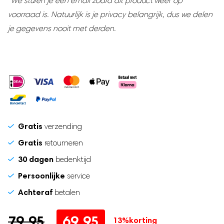
*We sturen je een email zodra dit product weer op
to
Zwangerschapsband
voorraad is. Natuurlijk is je privacy belangrijk, dus we delen
join
Postpartum Kit
je gegevens nooit met derden.
the
waitlist
for
this
product
Gratis
verzending
Gratis
retourneren
30 dagen
bedenktijd
Persoonlijke
service
Achteraf
betalen
Oorspronkelijke
Huidige
79.95
69.95
13%
korting