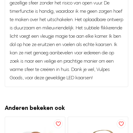
Je waardering
gezellige sfeer zonder het risico van open vuur. De
Wit, Warm Wit & RGB Kleuren
timerfunctie is handig, waardoor ik me geen zorgen hoef
De elektrische kaarsen van Vulpes Goods® kunnen zowel
te maken over het uitschakelen. Het oplaadbare ontwerp
Je beoordeling
*
RGB kleuren.
warm en koud wit licht geven, als
Je kunt
is duurzaam en milieuvriendelijk. Het subtiele flikkerende
eenvoudig tussen de kleuren switchen dankzij de
licht voegt een vleugje magie toe aan elke kamer. Ik ben
afstandsbediening
die bij de kaarsen wordt meegeleverd.
dol op hoe ze eruitzien en voelen als echte kaarsen. Ik
Met een druk op de knop kun je gemakkelijk kiezen tussen
kan ze niet genoeg aanbevelen voor iedereen die op
(warm) wit licht of de RGB kleuren!
zoek is naar een veilige en prachtige manier om een
warme sfeer te creëren in huis. Dank je wel, Vulpes
10 verschillende
De kaarsen hebben
Naam
Goods, voor deze geweldige LED kaarsen!
kleuren,
uniek
wat
op de markt is, hierdoor kan je zelf naar
iedere gelegenheid
unieke
eigen wens voor
een
sfeer
E-mail
creëren!
Anderen bekeken ook
Mijn naam, e-mail en site opslaan in deze
Inclusief afstandsbediening & Slimme
browser voor de volgende keer wanneer ik een