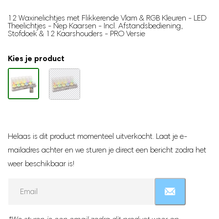
Traphekje
Gewaardeerd
1
5.00
op 5
Babynestje
12 Waxinelichtjes met Flikkerende Vlam & RGB Kleuren - LED
gebaseerd
Theelichtjes - Nep Kaarsen - Incl. Afstandsbediening,
Milk Pitcher
op
Stofdoek & 12 Kaarshouders - PRO Versie
klantbeoordeling
Borstvoeding
Kies je product
Moedermelk bewaarzakjes
Borstmassagers
Zoogcompressen
Voedingskussen
Borstvoedingsdoek
Helaas is dit product momenteel uitverkocht. Laat je e-
Voedingsbh's
mailadres achter en we sturen je direct een bericht zodra het
Draagbare Melkkoeler
weer beschikbaar is!
Zilveren Tepelkapjes
Enter
Zwangerschap
your
email
Zwangerschapskussens
address
Baby hartslagmonitor