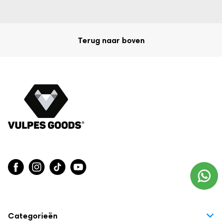
dat de kaarsjes te lang branden. Dit kun je allemaal instellen
bijgeleverde afstandsbediening.
via de
Terug naar boven
Voor binnen & buiten
multifunctioneel
De oplaadbare waxinelichtjes zijn
te
gebruiken. Of je de kaarsen gebruikt voor een etentje, feestje,
elke soort
in de badkamer, slaapkamer of woonkamer. Voor
festiviteit en ruimte
zijn de kaarsen uitermate geschikt.
binnen als buiten
Daarnaast zijn ze voor zowel
te
gebruiken!
Categorieën