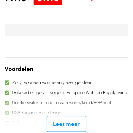
prijs
prijs
was:
is:
79.95.
69.95.
Voordelen
Zorgt voor een warme en gezellige sfeer
Gekeurd en getest volgens Europese Wet- en Regelgeving
Unieke switchfunctie tussen warm/koud/RGB licht
USB-Oplaadbaar design
Inclusief afstandsbediening
Lees meer
10 verschillende kleuren