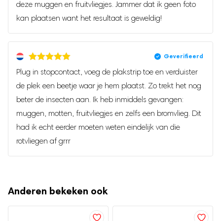
deze muggen en fruitvliegjes. Jammer dat ik geen foto
✓ Zo kun jij (en je kinderen) eindelijk ongestoord doorslapen,
kan plaatsen want het resultaat is geweldig!
zónder irritante muggen of harde geluiden
Je beoordeling
*
Geavanceerde UV-LED technologie –
wetenschappelijk onderbouwd
Plug in stopcontact, voeg de plakstrip toe en verduister
de plek een beetje waar je hem plaatst. Zo trekt het nog
UV-LED buis trekt
De geïntegreerde 365-395nm
beter de insecten aan. Ik heb inmiddels gevangen:
vliegende insecten aan met wetenschappelijke
Naam
muggen, motten, fruitvliegjes en zelfs een bromvlieg. Dit
precisie
. In tegenstelling tot goedkope blauwe LED-lampjes,
had ik echt eerder moeten weten eindelijk van die
gebruikt deze lamp een speciale golflengte die optimaal
rotvliegen af grrr
werkt op de visuele gevoeligheid van muggen en fruitvliegjes.
E-mail
✓ De 9W UV-LED buis heeft bewezen effect op muggen,
fruitvliegen, motjes, muggen en meer
Anderen bekeken ook
Mijn naam, e-mail en site opslaan in deze
✓ Zo weet je zeker dat je woning écht beschermd is – geen
browser voor de volgende keer wanneer ik een
fake gadgets, maar bewezen effectiviteit
reactie plaats.