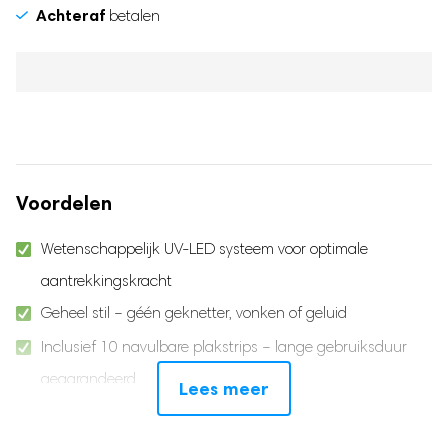
Achteraf
betalen
Voordelen
Wetenschappelijk UV-LED systeem voor optimale
aantrekkingskracht
Geheel stil – géén geknetter, vonken of geluid
Inclusief 10 navulbare plakstrips – lange gebruiksduur
gegarandeerd
Lees meer
Geurloos & zonder giftige stoffen – veilig voor kinderen en
huisdieren