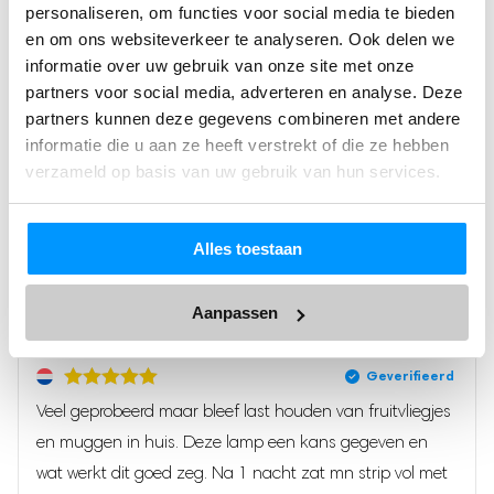
personaliseren, om functies voor social media te bieden
keuken, woonkamer of kinderkamer. Dankzij de
(2)
en om ons websiteverkeer te analyseren. Ook delen we
meegeleverde 10 plakstrips heb je langdurige
Gewaardeerd
(0)
informatie over uw gebruik van onze site met onze
5
uit 5
bescherming. Een slimme vliegenvanger én vliegenval
partners voor social media, adverteren en analyse. Deze
Gewaardeerd
(0)
4
uit 5
partners kunnen deze gegevens combineren met andere
in stijlvol design – eenvoudig in het stopcontact te
Gewaardeerd
(0)
3
uit 5
informatie die u aan ze heeft verstrekt of die ze hebben
steken voor directe werking. Veilig, stil en effectief.
Gewaardeerd
(0)
verzameld op basis van uw gebruik van hun services.
2
uit
Gewaardeerd
5
Ultrastille werking – eindelijk écht
1
uit
rustig slapen
5
Schrijf een review
Alles toestaan
In tegenstelling tot traditionele muggenlampen die insecten
Aanpassen
Vulpes
verbranden met harde knallen en geur, werkt deze
Een beoordeling toevoegen
Goods® Verjager Muggenlamp volledig geluidloos
.
Dankzij de plakstrip worden insecten geruisloos gevangen
Je e-mailadres wordt niet gepubliceerd.
Vereiste velden
Veel geprobeerd maar bleef last houden van fruitvliegjes
zodra ze op het licht afkomen.
zijn gemarkeerd met
*
en muggen in huis. Deze lamp een kans gegeven en
✓ Geen geknetter of schokken – ideaal voor gevoelige
Je waardering
wat werkt dit goed zeg. Na 1 nacht zat mn strip vol met
slapers of babykamers