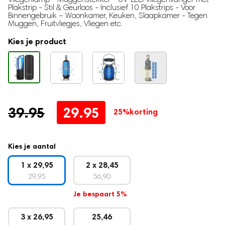
Traphekje
5.00
op 5
Plakstrip - Stil & Geurloos - Inclusief 10 Plakstrips - Voor
gebaseerd
Binnengebruik – Woonkamer, Keuken, Slaapkamer - Tegen
Babynestje
op
Muggen, Fruitvliegjes, Vliegen etc.
klantbeoordeling
Milk Pitcher
Kies je product
Borstvoeding
Moedermelk bewaarzakjes
Borstmassagers
Zoogcompressen
Oorspronkelijke
Huidige
39.95
29.95
25%
korting
Voedingskussen
prijs
prijs
Borstvoedingsdoek
Voedingsbh's
was:
is:
Kies je aantal
Draagbare Melkkoeler
39.95.
29.95.
1 x 29,95
2 x 28,45
Zilveren Tepelkapjes
29,95
56,90
Zwangerschap
Je bespaart 5%
Zwangerschapskussens
3 x 26,95
25,46
Baby hartslagmonitor