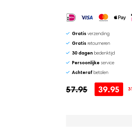
waitlist
for
this
product
Gratis
verzending
Gratis
retourneren
30 dagen
bedenktijd
Persoonlijke
service
Achteraf
betalen
Oorspronkelijke
Huidige
57.95
39.95
3
prijs
prijs
was:
is:
57.95.
39.95.