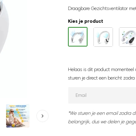
Gewaardeerd
2
Draagbare Gezichtsventilator me
5.00
op 5
gebaseerd
op
Kies je product
klantbeoordeling
Helaas is dit product momenteel 
sturen je direct een bericht zodra
Enter
your
email
address
*We sturen je een email zodra dit
to
belangrijk, dus we delen je geg
join
the