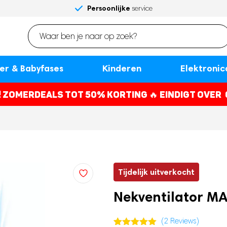
Gratis
Persoonlijke
betaal later
maandag in huis
Voor 23:00 besteld,
Shop nu,
verzenden en retourneren
service
met Klarna
*
r & Babyfases
Kinderen
Elektronic
! ZOMERDEALS TOT 50% KORTING 🔥
EINDIGT OVER
Tijdelijk uitverkocht
Nekventilator M
(
2
Reviews)