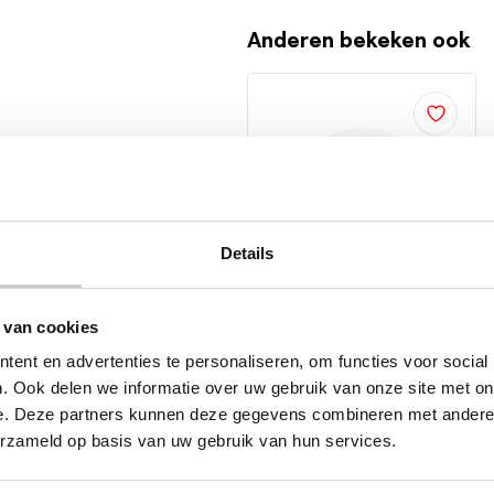
Anderen bekeken ook
Details
 van cookies
44%
korting
t
ent en advertenties te personaliseren, om functies voor social
Hoofdmassage Apparaat
. Ook delen we informatie over uw gebruik van onze site met on
PRO
e. Deze partners kunnen deze gegevens combineren met andere i
Waterdicht - Haarborstel -
erzameld op basis van uw gebruik van hun services.
USB Oplaadbaar - Incl. E-
Book