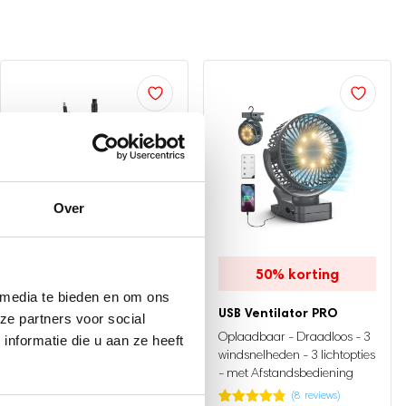
Over
38%
korting
50%
korting
 media te bieden en om ons
Elektrische Nagelvijl
USB Ventilator PRO
ze partners voor social
11 Nagelfrees Bitjes, 96
Oplaadbaar - Draadloos - 3
nformatie die u aan ze heeft
Schuurrolletjes & Draagtas
windsnelheden - 3 lichtopties
- met Afstandsbediening
(
2
reviews)
(
8
reviews)
Gewaardeerd
2
39.95
24.95