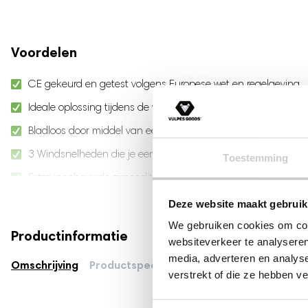
Baby hartslagmonitor
Zwangerschapsband
Postpartum Kit
Voordelen
CE gekeurd en getest volgens Europese wet en regelgeving
Ideale oplossing tijdens de warme zomerdagen
Bladloos door middel van een hoogwaardige Windturbine
3 Windsnelheden die je eenvoudig kunt aanpassen
Toestemming
Extra ingebouwde airconditioning tot 10°C
Lees meer
360 graden verkoeling, koel je gehele nekomvang
Deze website maakt gebruik
Windturbine design & 80 uitlaatklepjes voor optimaal comfor
We gebruiken cookies om cont
Productinformatie
websiteverkeer te analyseren
Compact design, overal mee naartoe te nemen
media, adverteren en analys
Omschrijving
Productspecificaties
Downloads
Stil in gebruik, <36 dB
verstrekt of die ze hebben v
USB-Oplaadbaar, geen dure batterijen meer