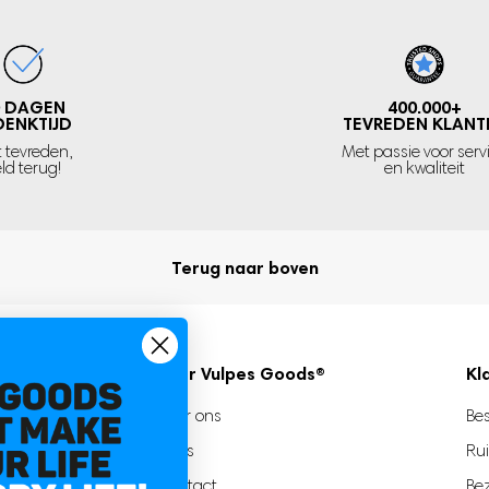
mvang goed koel blijft!
lichte
n dankzij het
0 DAGEN
400.000+
DENKTIJD
TEVREDEN KLANT
 voor de volgende
t tevreden,
Met passie voor serv
ld terug!
en kwaliteit
kelijk kunt aanpassen via
or de ventilator
Terug naar boven
Over Vulpes Goods®
Kl
Over ons
Bes
Blogs
Rui
es
Contact
Be