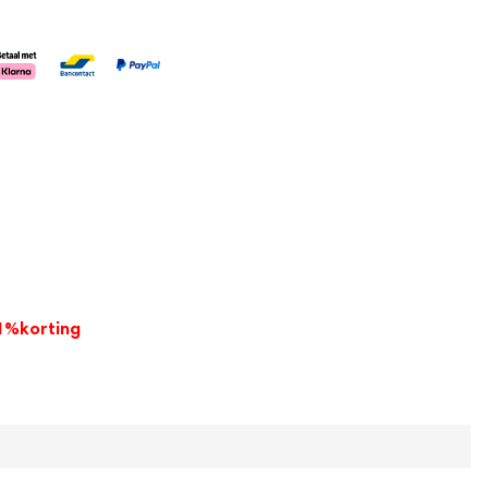
1%
korting