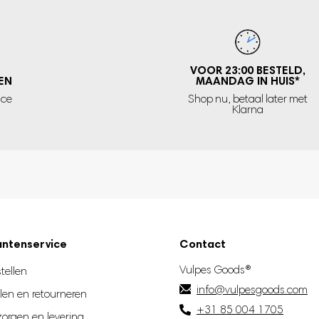
VOOR 23:00 BESTELD,
EN
MAANDAG IN HUIS
*
ice
Shop nu, betaal later met
Klarna
antenservice
Contact
Vulpes Goods®
tellen
info@vulpesgoods.com
len en retourneren
+31 85 004 1705
zorgen en levering