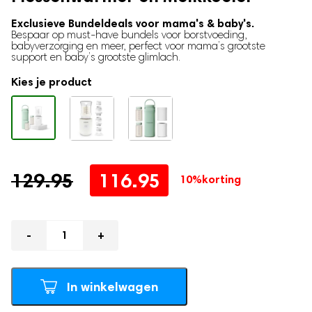
Traphekje
Babynestje
Exclusieve Bundeldeals voor mama's & baby's.
Bespaar op must-have bundels voor borstvoeding,
Milk Pitcher
babyverzorging en meer, perfect voor mama’s grootste
support en baby’s grootste glimlach.
Borstvoeding
Kies je product
Moedermelk bewaarzakjes
Borstmassagers
Zoogcompressen
Voedingskussen
Oorspronkelijke
Huidige
129.95
116.95
Borstvoedingsdoek
10%
korting
Voedingsbh's
prijs
prijs
Draagbare Melkkoeler
was:
is:
Aantal
Zilveren Tepelkapjes
129.95.
116.95.
Zwangerschap
In winkelwagen
Zwangerschapskussens
Baby hartslagmonitor