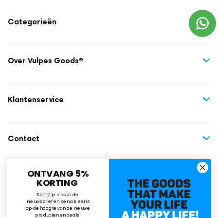
Draagbare Melkkoeler
Categorieën
• Inhoud thermofles 750 ml
Huisdieren
• Materiaal RVS met dubbelwandige vacuümisolatie
Huis & Tuin
Over Vulpes Goods®
• Meegeleverd 2 melkflesjes van 300 ml, BPA-vrij, geur- en
Zwanger & Babyfases
smaakvrij, lekdicht
Over ons
Kinderen
• Koelcapaciteit tot 24 uur, afhankelijk van voorbereiding en
Blogs
Klantenservice
omgeving
Elektronica
Contact
• Werking zonder stopcontact en zonder smeltend ijs, gebruik
Mooi & Gezond
Bestellen
Affiliate worden?
de meegeleverde koelelementen voor optimale koeling
Ruilen en retourneren
Contact
Vacatures
• Reiniging handwas aanbevolen, brede opening voor
Bezorgen en levering
Vulpes Goods®
eenvoudig schoonmaken
Veilig betalen
info@vulpesgoods.com
• Ontwerp compact en licht, lekvrij transport
ONTVANG 5%
Klachten
KORTING
+31 85 004 1705
• Kleur lichtgroen met subtiel Vulpes-logo
Schrijf je in voor de
Veilingweg 56
• Handleiding Nederlands inbegrepen
nieuwsbrief en ben als eerst
op de hoogte van de nieuwe
3981 PC, Bunnik
Algemene voorwaarden
producten en deals!