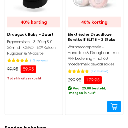
De flessenwarmer is draadloos met een krachtige 13.200
mAh accu die tot circa 14 keer kan verwarmen. Opladen via
USB-C kan waar je ook bent. De IPX6 waterbestendigheid en
40%
korting
40%
korting
het subtiele nachtlampje zorgen voor vertrouwen in
Draagzak Baby – Zwart
Elektrische Draadloze
onvoorspelbare situaties zoals nachtelijke voedingen of slecht
Naam
Borstkolf ELITE – 2 Stuks
Ergonomisch - 3-20kg & 0-
weer. Zo houd je grip op je routine, zonder aan comfort in te
Warmtecompressie -
36mnd - OEKO-TEX® Katoen -
leveren.
Handsfree & Draagbaar - met
Rugsteun & M-positie
APP bediening - Incl. 60
✓
Altijd flexibel. Voeden kan overal en op jouw tempo.
E-mail
(
13
reviews)
moedermelk bewaarzakjes
Gewaardeerd
13
99.95
59.95
4.92
op 5
Oorspronkelijke
Huidige
Tijdswinst en gemak zonder compromis
(
19
reviews)
gebaseerd
prijs
prijs
Gewaardeerd
19
Tijdelijk uitverkocht
op
299.95
179.95
was:
is:
4.84
op 5
Oorspronkelijke
Huidige
klantbeoordeling
Mijn naam, e-mail en site opslaan in deze
De flessenwarmer warmt snel en houdt daarna lang op
gebaseerd
99.95.
59.95.
prijs
prijs
Voor 23:00 besteld,
op
browser voor de volgende keer wanneer ik een
temperatuur. Intelligente sensoren verdelen de warmte
was:
is:
morgen in huis
*
klantbeoordeling
299.95.
179.95.
gelijkmatig zodat je consistent resultaat krijgt, keer op keer.
reactie plaats.
De melkkoeler is licht, lekvrij en eenvoudig te reinigen dankzij
de brede opening, waardoor je na gebruik in enkele minuten
weer klaar bent voor de volgende ronde. Minder gedoe
Eerder bekeken