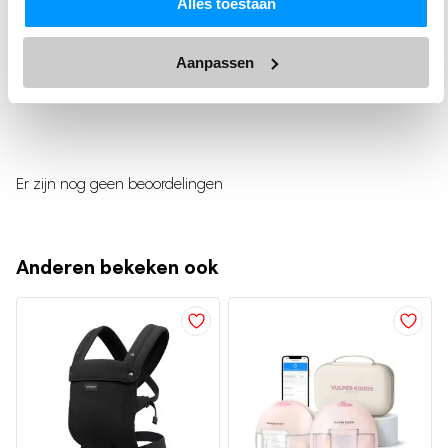
2
uit
Alles toestaan
BabyCare Koel & Warm bundel
Gewaardeerd
5
1
uit
Van koelen naar drinken in minuten
5
Schrijf een review
Aanpassen
Je neemt vers gekolfde melk veilig koel mee en kiest exact
wanneer je voedt. Wanneer het moment daar is selecteer je
de gewenste temperatuur en warm je gelijkmatig en
Wees de eerste om “On-the-go Bundle:
gecontroleerd op. Warm water of magnetron is niet nodig,
Er zijn nog geen beoordelingen
Draagbare Flessenwarmer en Melkkoeler”
waardoor je onderweg minder moet plannen en sneller kunt
te beoordelen
schakelen als je baby honger heeft. Dit geeft rust tijdens
uitjes, nachtvoedingen en drukke dagen waarop elke minuut
Anderen bekeken ook
Je e-mailadres wordt niet gepubliceerd.
Vereiste velden
telt.
zijn gemarkeerd met
*
✓
Alles in één. Minder handelingen en meer focus op je baby.
Je waardering
Altijd flexibel, thuis en onderweg
In de auto, op visite of bij de opvang. De melkkoeler werkt
Je beoordeling
*
zonder stopcontact en is compact genoeg voor elke luiertas.