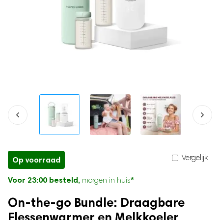
Bundel SALE
Hondenhalsbanden
Mollenverjagers
Nekventilatoren
Kattenhalsbanden
Bundel Sale
Muizenverjagers
Microfoon
Vogelverjagers
Elektrische kruik
Dierenspeelgoed
Baby
Muggenlampen
Praatknoppen voor honden
Neusreiniger
Dierenknuffels
Billendoekjes verwarmer
Gehoorbeschermer
Overig
Babyfoon met camera
Chipreaders
Kolftas
Geurverwijderaars
Flessen sterilisator
Nagelvijlen voor huisdieren
Baby hoofdbeschermer
Transporttassen
Baby Rocker
Vergelijk
Op voorraad
Kattenborstel
Draagzakken
Voor 23:00 besteld,
*
morgen in huis
Baby Fles Maker
Warmwaterdispenser
On-the-go Bundle: Draagbare
Baby Badstand
Flessenwarmer en Melkkoeler