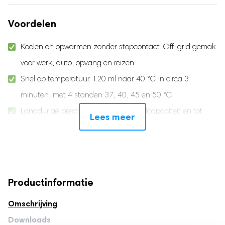
Voordelen
Koelen en opwarmen zonder stopcontact. Off-grid gemak
voor werk, auto, opvang en reizen.
Snel op temperatuur. 120 ml naar 40 °C in circa 3
minuten, met 4 standen 37, 40, 45 en 50 °C.
Langdurige prestaties. Tot 24 uur koelcapaciteit en tot
Lees meer
circa 18 uur warmhouden.
Lekvrij, BPA-vrij en hygiënisch. Eenvoudig schoon, veilig
voor babyvoeding.
Compatibel met populaire babyflessen. Inclusief 5
Productinformatie
adapters voor brede en smalle hals.
Omschrijving
Persoonlijke service en Nederlandstalige handleidingen.
Downloads
Inclusief e-book voor extra tips.