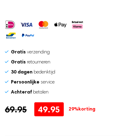
for
Zwangerschapsband
this
Postpartum Kit
product
Gratis
verzending
Gratis
retourneren
30 dagen
bedenktijd
Persoonlijke
service
Achteraf
betalen
Oorspronkelijke
Huidige
69.95
49.95
29%
korting
prijs
prijs
was:
is: