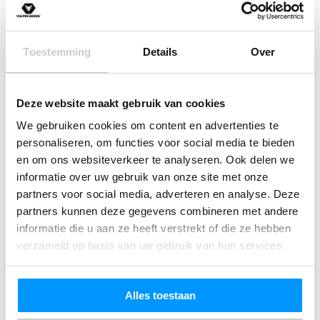
Productinformatie
Huidvriendelijk
Automatische timer van 15 minuten
Omschrijving
Toestemming
Details
Over
Verbeterde duurzame accu, gaat 100 minuten mee op
Downloads
een volle accu
Productspecificaties
Deze website maakt gebruik van cookies
Nederlandse E-Book Handleiding
We gebruiken cookies om content en advertenties te
Persoonlijke service
Dankzij het Professionele Elektrische Oogmassage apparaat
personaliseren, om functies voor social media te bieden
van Vulpes Goods® heb je de oplossing tegen hoofdklachten,
en om ons websiteverkeer te analyseren. Ook delen we
migraine, stijfheid en stress in huis! Door middel van een
informatie over uw gebruik van onze site met onze
partners voor social media, adverteren en analyse. Deze
massage met intelligente luchtdruk en multifunctionele
partners kunnen deze gegevens combineren met andere
frequente vibraties. De 3 verschillende massagestanden, de
Lees meer
informatie die u aan ze heeft verstrekt of die ze hebben
Bluetooth functie én het warmte kompres zorgen voor het tot
verzameld op basis van uw gebruik van hun services.
rust komen van jouw lichaam. Geniet dankzij het
Oogmassageapparaat van Vulpes Goods weer van het
Reviews
ontspannen!
Alles toestaan