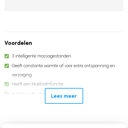
69.95.
49.95.
Voordelen
3 intelligente massagestanden
Geeft constante warmte af voor extra ontspanning en
verzorging
Heeft een bluetoothfunctie
Ingebouwde speakers
Lees meer
Goed voor het lichaam en voor de geest
USB-Oplaadbaar
Gemakkelijk op te bergen dankzij 180º inklapbaarheid