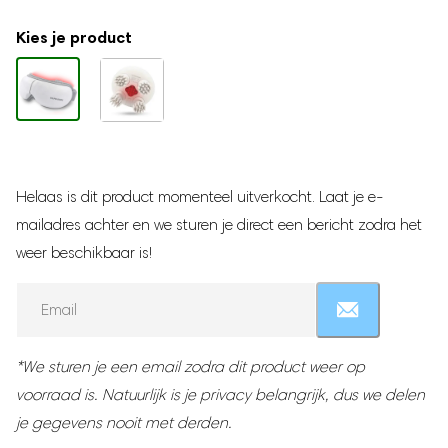
Traphekje
Babynestje
Kies je product
Milk Pitcher
Borstvoeding
Moedermelk bewaarzakjes
Borstmassagers
Helaas is dit product momenteel uitverkocht. Laat je e-
Zoogcompressen
mailadres achter en we sturen je direct een bericht zodra het
Voedingskussen
weer beschikbaar is!
Borstvoedingsdoek
Voedingsbh's
Enter
Draagbare Melkkoeler
your
email
Zilveren Tepelkapjes
address
*We sturen je een email zodra dit product weer op
to
Zwangerschap
voorraad is. Natuurlijk is je privacy belangrijk, dus we delen
join
Zwangerschapskussens
je gegevens nooit met derden.
the
waitlist
Baby hartslagmonitor