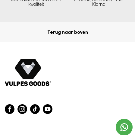
kwaliteit
Klarna
wordt de kans op migraine, hoofdpijn en andere lichamelijke
35% vermindert!
klachten met
Terug naar boven
USB-OPLAADBAAR
Het oogmassageapparaat van Vulpes Goods® is gemakkelijk
op te laden via de USB-kabel. (5V).
Zo kun je het apparaat gemakkelijk overal mee naartoe
nemen, zonder dat je erover na hoeft te denken om hem
thuis eerst volledig op te laden.
NOGMAALS DE
GEBRUIKERSVOORDELEN: