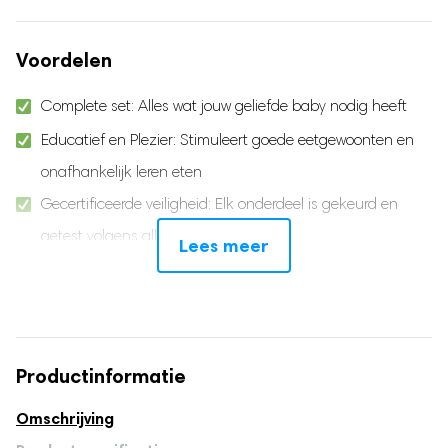
Voordelen
Complete set: Alles wat jouw geliefde baby nodig heeft
Educatief en Plezier: Stimuleert goede eetgewoonten en
onafhankelijk leren eten
Gecertificeerde veiligheid: Elk onderdeel is gekeurd en
getest volgens alle wettelijke normen
Lees meer
Food grade materiaal: 100% Veilig en gemaakt van
zachte siliconen
Anti slip & zuignap: Ontworpen om knoeien tegen te gaan
en de eetgewoonte te verbeteren
Productinformatie
3 Sets lepels & vorken: Groeit mee met je geliefde baby
Omschrijving
Multifunctionele beker: Kan gebruikt worden voor drinken,