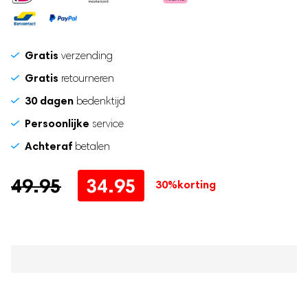
Zwangerschapsband
Postpartum Kit
Gratis
verzending
Gratis
retourneren
30 dagen
bedenktijd
Persoonlijke
service
Achteraf
betalen
Oorspronkelijke
Huidige
49.95
34.95
30%
korting
prijs
prijs
was:
is:
49.95.
34.95.