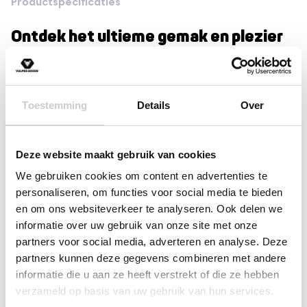
Productspecificaties
pap, yoghurt en snacks!
Specialist: Bij Vulpes Goods BabyCare zijn we
Ontdek het ultieme gemak en plezier
met onze complete siliconen
gespecialiseerd in baby- en verzorgingsproducten om je
kinderservies set, perfect afgestemd
maximaal te ondersteunen bij het ouderschap
op de behoeften van je kleintje. De 12-
30 dagen niet tevreden = geld terug garantie
Toestemming
Details
Over
delige Gecertificeerde Siliconen
Vandaag besteld = morgen in huis
Servies Set voor Kinderen & Baby’s
Lees meer
met Vershouddeksel is voorzien van
Deze website maakt gebruik van cookies
Zuignappen. Daarnaast is het
We gebruiken cookies om content en advertenties te
Reviews
kinderservies geschikt voor de oven,
personaliseren, om functies voor social media te bieden
magnetron én diepvries! In een
(2)
en om ons websiteverkeer te analyseren. Ook delen we
stijlvolle kleur, is de babyservies set
informatie over uw gebruik van onze site met onze
Gewaardeerd
(0)
5
uit 5
partners voor social media, adverteren en analyse. Deze
de ideale keuze voor ouders die
Gewaardeerd
(0)
4
uit 5
partners kunnen deze gegevens combineren met andere
waarde hechten aan veiligheid,
Gewaardeerd
(0)
informatie die u aan ze heeft verstrekt of die ze hebben
3
uit 5
duurzaamheid en functionaliteit. Van
Gewaardeerd
(0)
verzameld op basis van uw gebruik van hun services.
2
uit
puree tot vastvoedsel, de siliconen
Gewaardeerd
5