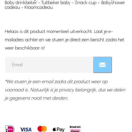
op
Traphekje
Baby drinkbeker - Tuitbeker baby - Snack cup – Babyshower
klantbeoordeling
cadeau - Kraamcadeau
Babynestje
Milk Pitcher
Helaas is dit product momenteel uitverkocht. Laat je e-
Borstvoeding
mailadres achter en we sturen je direct een bericht zodra het
Moedermelk bewaarzakjes
weer beschikbaar is!
Borstmassagers
Zoogcompressen
Enter
your
Voedingskussen
email
Borstvoedingsdoek
address
*We sturen je een email zodra dit product weer op
Voedingsbh's
to
voorraad is. Natuurlijk is je privacy belangrijk, dus we delen
Draagbare Melkkoeler
join
je gegevens nooit met derden.
the
Zilveren Tepelkapjes
waitlist
for
Zwangerschap
this
Zwangerschapskussens
product
Baby hartslagmonitor