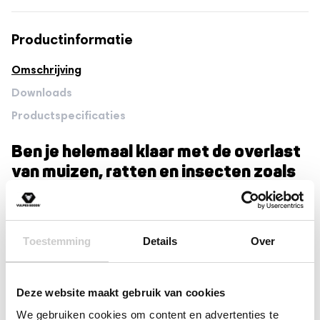
ongediertebestrijding!
Productinformatie
Omschrijving
Downloads
Productspecificaties
Ben je helemaal klaar met de overlast
van muizen, ratten en insecten zoals
muggen? Wil je dat dit ongedierte
eindelijk ver weg van je huis weg blijft?
Dat snappen wij bij Vulpes Goods® heel
Toestemming
Details
Over
goed en daarom hebben wij dankzij de
Lees meer
nieuwste technologie een slimme 8-
in-1 ultrasone ongedierte verjager
Deze website maakt gebruik van cookies
Reviews
PRO ontwikkeld die al het ongedierte
We gebruiken cookies om content en advertenties te