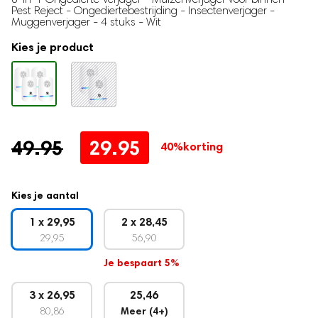
Traphekje
4.72
op 5
Pest Reject - Ongediertebestrijding - Insectenverjager -
gebaseerd
Muggenverjager - 4 stuks - Wit
Babynestje
op
klantbeoordeling
Milk Pitcher
Kies je product
Borstvoeding
Moedermelk bewaarzakjes
Borstmassagers
Zoogcompressen
Oorspronkelijke
Huidige
49.95
29.95
40%
korting
Voedingskussen
prijs
prijs
Borstvoedingsdoek
was:
is:
Kies je aantal
Voedingsbh's
49.95.
29.95.
Draagbare Melkkoeler
1 x 29,95
2 x 28,45
29,95
56,90
Zilveren Tepelkapjes
Je bespaart 5%
Zwangerschap
3 x 26,95
25,46
Zwangerschapskussens
80,86
Meer (4+)
Baby hartslagmonitor