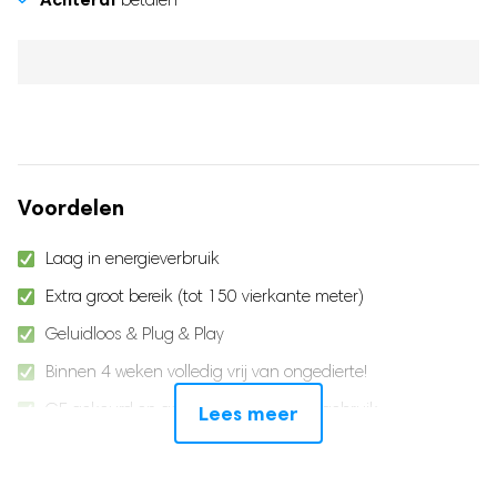
Voordelen
Laag in energieverbruik
Extra groot bereik (tot 150 vierkante meter)
Geluidloos & Plug & Play
Binnen 4 weken volledig vrij van ongedierte!
CE gekeurd en getest, 100% veilig in gebruik
Lees meer
4-Pack, voor meerdere ruimtes!
Vulpes Goods® Verjager, de specialist in diervriendelijke