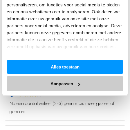
zal verjagen en bestrijden, zonder het
(13)
personaliseren, om functies voor social media te bieden
te doden of pijn te doen. De ultrasone
en om ons websiteverkeer te analyseren. Ook delen we
Gewaardeerd
(5)
5
uit 5
informatie over uw gebruik van onze site met onze
muizenverjager maakt gebruik van
Gewaardeerd
(0)
4
uit 5
partners voor social media, adverteren en analyse. Deze
geavenceerde ultrasone frequenties
Gewaardeerd
(0)
partners kunnen deze gegevens combineren met andere
3
uit 5
waardoor binnen een zeer korte tijd al
Gewaardeerd
(0)
informatie die u aan ze heeft verstrekt of die ze hebben
2
uit
het ongedierte en insecten uit je huis
Gewaardeerd
5
verzameld op basis van uw gebruik van hun services.
1
of kantoor zullen verdwijnen!
uit
5
Schrijf een review
✓ De ongedierte verjager van Vulpes Goods® is de
Alles toestaan
diervriendelijke en efficiënte oplossing tegen
ongedierte!
Aanpassen
Een beoordeling toevoegen
Tegen alle soorten ongedierte
Je e-mailadres wordt niet gepubliceerd.
Vereiste velden
Na een aantal weken (2-3) geen muis meer gezien of
zijn gemarkeerd met
*
De ongedierte verjager van Vulpes Goods® Verjager is
gehoord
effectief tegen alle soorten ongedierte en zorgt ervoor dat
Je waardering
dieren uit je huis zullen blijven
de
. Hierbij verjaag je niet